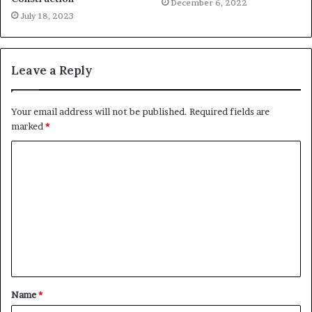
December 6, 2022
July 18, 2023
Leave a Reply
Your email address will not be published.
Required fields are
marked
*
C
o
m
m
e
n
t
Name
*
*