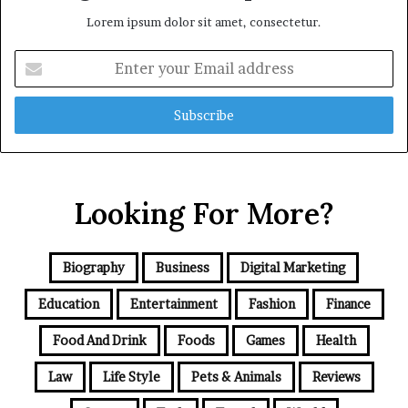
Lorem ipsum dolor sit amet, consectetur.
Enter
your
Email
address
Looking For More?
Biography
Business
Digital Marketing
Education
Entertainment
Fashion
Finance
Food And Drink
Foods
Games
Health
Law
Life Style
Pets & Animals
Reviews