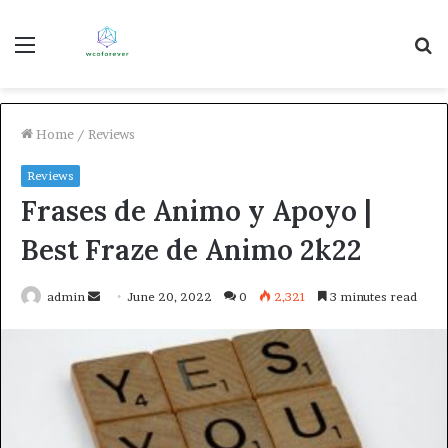
Menu
S
fo
Home
/
Reviews
Reviews
Frases de Animo y Apoyo |
Best Fraze de Animo 2k22
Send
admin
June 20, 2022
0
2,321
3 minutes read
an
email