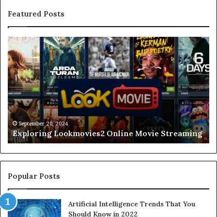
Featured Posts
Understanding
De
The
Ca
Lead-
Re
In
T
To
Po
Lingo
of
A
Mo
Comprehensive
September 20, 2024
Understanding The Lead-In To Lingo A
Guide
g
Comprehensive Guide
Popular Posts
Artificial Intelligence Trends That You
Should Know in 2022